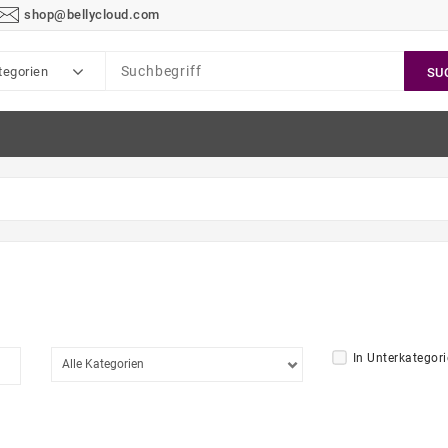
shop@bellycloud.com
tegorien
SU
In Unterkategor