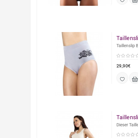
Taillens
Taillenslip
29,90€
Taillens
Dieser Tail