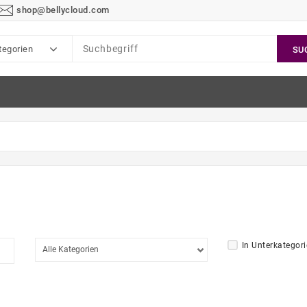
shop@bellycloud.com
tegorien
SU
In Unterkategor