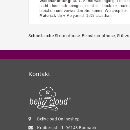
Waschanleitung:
30°C Schonwaschgang, nicht b
nicht chemisch reinigen, nicht im Trockner trockn
bleichen
und verwenden Sie keinen Weichspüler
.
Material:
85% Polyamid, 15% Elasthan
Schnellsuche
Strumpfhose
,
Feinstrumpfhose
,
Stützs
Kontakt
Bellycloud Onlineshop
Kraibergstr. 1 96148 Baunach