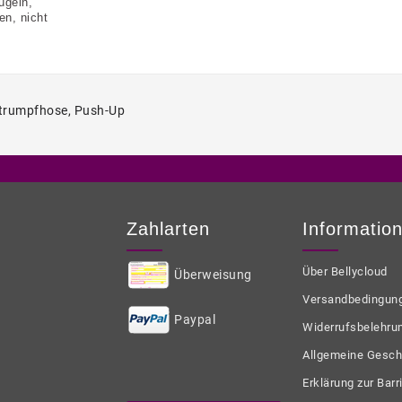
ügeln,
en, nicht
trumpfhose
,
Push-Up
Zahlarten
Informatio
Über Bellycloud
Überweisung
Versandbedingun
Paypal
Widerrufsbelehru
Allgemeine Gesch
Erklärung zur Barri