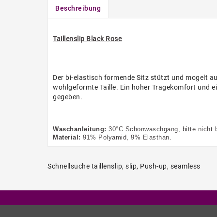
Beschreibung
Taillenslip Black Rose
Der bi-elastisch formende Sitz stützt und mogelt a
wohlgeformte Taille. Ein hoher Tragekomfort und
gegeben.
Waschanleitung:
30°C Schonwaschgang, bitte nicht b
Material:
91% Polyamid, 9% Elasthan.
Schnellsuche
taillenslip
,
slip
,
Push-up
,
seamless