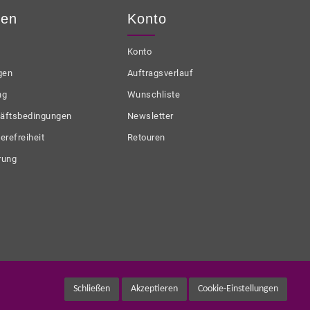
nen
Konto
Konto
gen
Auftragsverlauf
ng
Wunschliste
äftsbedingungen
Newsletter
erefreiheit
Retouren
rung
Schließen
Akzeptieren
Cookie-Einstellungen