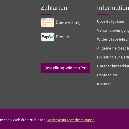
Zahlarten
Informatio
Über Bellycloud
Überweisung
Versandbedingun
Paypal
Widerrufsbelehru
Allgemeine Gesch
Erklärung zur Barri
Datenschutzerklä
Bestellung Widerrufen
Impressum
Kontakt
unseren Websites zu bieten
Datenschutzbestimmungen