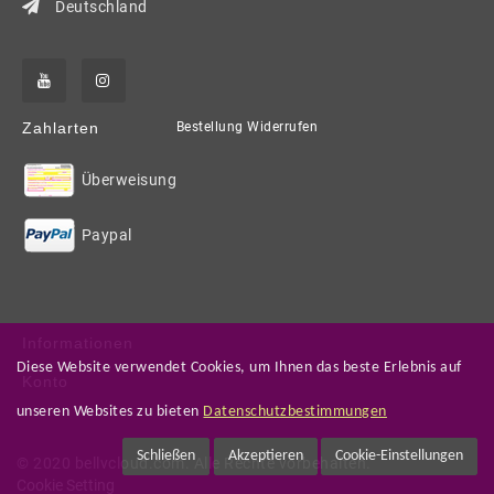
Deutschland
Zahlarten
Bestellung Widerrufen
Überweisung
Paypal
Informationen
Diese Website verwendet Cookies, um Ihnen das beste Erlebnis auf
Konto
unseren Websites zu bieten
Datenschutzbestimmungen
Schließen
Akzeptieren
Cookie-Einstellungen
© 2020 bellycloud.com. Alle Rechte vorbehalten.
Cookie Setting