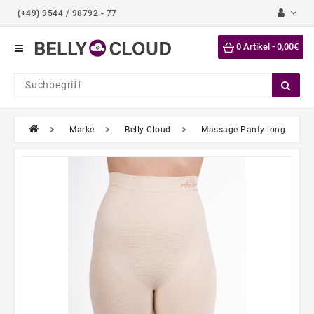
(+49) 9544 / 98792 - 77
Category
0 Artikel - 0,00€
Tops
Bustiers
Bodys
Marke
Belly Cloud
Massage Panty long
Strumpfhosen
Slips
Taillenslips
Pantys
Leggings
Kleider