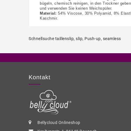
bügeln, chemisch reinigen, in den Trockner geben
und verwenden Sie keinen Weichspüler.
Material:
54% Viscose, 30% Polyamid, 8% Elast
Kaschmir.
Schnellsuche
taillenslip
,
slip
,
Push-up
,
seamless
Kontakt
Bellycloud Onlineshop