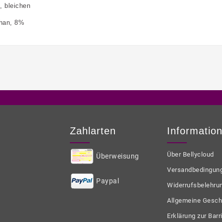
, bleichen
han, 8%
Zahlarten
Informatio
Über Bellycloud
Überweisung
Versandbedingun
Paypal
Widerrufsbelehru
Allgemeine Gesch
Erklärung zur Barri