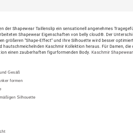
n der Shapewear Taillenslip ein sensationell angenehmes Tragegefüh
arbeiteten Shapewear Eigenschaften von belly cloud®. Der Unterschied
nen größeren "Shape-Effect" und Ihre Silhouette wird besser optimie
und hautschmeichelnden Kaschmir Kollektion heraus. Für Damen, die
ektion einen zauberhaften figurformenden Body.
Kaschmir Shapewear
h und Gesäß
lanker formen
e
enmäßigen Silhouette
cht