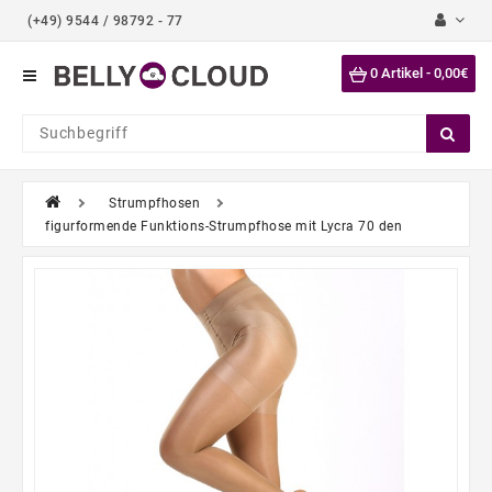
(+49) 9544 / 98792 - 77
Category
0 Artikel - 0,00€
Tops
Bustiers
Bodys
Strumpfhosen
figurformende Funktions-Strumpfhose mit Lycra 70 den
Strumpfhosen
Slips
Taillenslips
Pantys
Leggings
Kleider